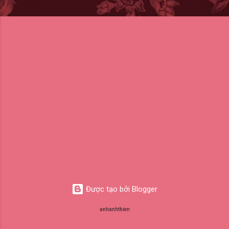
Được tạo bởi Blogger
anhanhthien