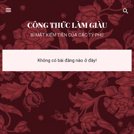
Chuyển đến nội dung chính
CÔNG THỨC LÀM GIÀU
BÍ MẬT KIẾM TIỀN CỦA CÁC TỶ PHÚ
B
Không có bài đăng nào ở đây!
à
i
đ
ă
n
g